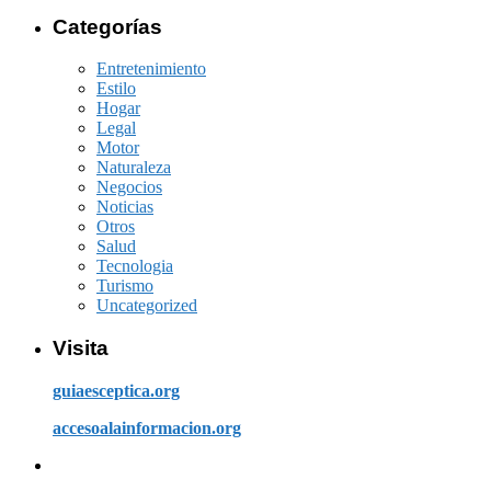
Categorías
Entretenimiento
Estilo
Hogar
Legal
Motor
Naturaleza
Negocios
Noticias
Otros
Salud
Tecnologia
Turismo
Uncategorized
Visita
guiaesceptica.org
accesoalainformacion.org