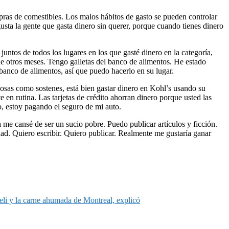
pras de comestibles. Los malos hábitos de gasto se pueden controlar
usta la gente que gasta dinero sin querer, porque cuando tienes dinero
untos de todos los lugares en los que gasté dinero en la categoría,
de otros meses. Tengo galletas del banco de alimentos. He estado
nco de alimentos, así que puedo hacerlo en su lugar.
sas como sostenes, está bien gastar dinero en Kohl’s usando su
e en rutina. Las tarjetas de crédito ahorran dinero porque usted las
o, estoy pagando el seguro de mi auto.
 me cansé de ser un sucio pobre. Puedo publicar artículos y ficción.
ad. Quiero escribir. Quiero publicar. Realmente me gustaría ganar
li y la carne ahumada de Montreal, explicó