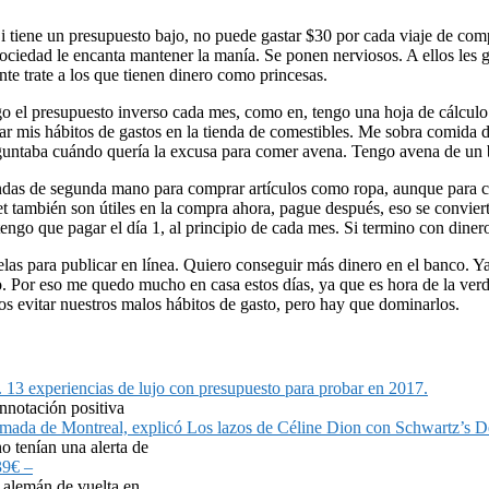
 tiene un presupuesto bajo, no puede gastar $30 por cada viaje de com
sociedad le encanta mantener la manía. Se ponen nerviosos. A ellos les g
nte trate a los que tienen dinero como princesas.
o el presupuesto inverso cada mes, como en, tengo una hoja de cálculo j
lar mis hábitos de gastos en la tienda de comestibles. Me sobra comida 
ntaba cuándo quería la excusa para comer avena. Tengo avena de un ba
ndas de segunda mano para comprar artículos como ropa, aunque para co
rget también son útiles en la compra ahora, pague después, eso se conviert
engo que pagar el día 1, al principio de cada mes. Si termino con diner
las para publicar en línea. Quiero conseguir más dinero en el banco. Ya
o. Por eso me quedo mucho en casa estos días, ya que es hora de la verd
os evitar nuestros malos hábitos de gasto, pero hay que dominarlos.
13 experiencias de lujo con presupuesto para probar en 2017.
nnotación positiva
Los lazos de Céline Dion con Schwartz’s De
 tenían una alerta de
39€ –
t alemán de vuelta en