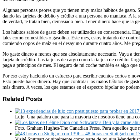
Algunas personas peores que yo tienen muy malos hábitos de gasto. Si
dando las tarjetas de débito y crédito a una persona no maníaca. A la 
de verdad, te tratan bien, demasiado bien. Tener dinero hace que la ge
Los hábitos sabios de gasto deben ser utilizados en consecuencia. Hag
tales como comestibles o gasolina. Este mes, estoy tratando de contro
comiendo copos de maíz en el desayuno durante cuatro años. Me pregu
No gaste dinero a menos que sea absolutamente necesario. Vaya a tie
tarjeta de crédito. Las tarjetas de cargo como la tarjeta de crédito Ta
paga a principios de mes. El seguro de mi coche también es algo que t
Por eso estoy haciendo un esfuerzo para escribir cuentos cortos o nove
Esto puede hacer dinero. Hay que controlar los malos hábitos de gast
más dinero. A veces, los que estamos en el espectro bipolar no podem
Related Posts
Lujo. Una palabra que para la mayoría de nosotros tiene una co
Foto, Graham Hughes/The Canadian Press. Para aquellos que no
48 horas en Stuttgart con 1
Visité Stuttgart originalmente como parte de mi gira Wanderlus