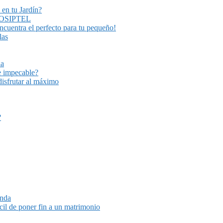
 en tu Jardín?
Y OSIPTEL
encuentra el perfecto para tu pequeño!
las
ia
e impecable?
disfrutar al máximo
?
unda
cil de poner fin a un matrimonio