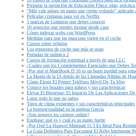
Preparar la oposición de Educación Física: plan, práctica 
“Más vale pájaro en mano que ciento volando” aplicado 
Películas cristianas para ver en Netflix
5 marcas de Guitarras que debes conocer
10 negocios que puedes montar desde casa
Cómo indexar webs con WordPress
Medidas para que las mascotas viajen en el coche
Cursos sobre religión
Los repuestos de coche que más se usan
Portadas de química 2
Cursos de formación espiritual a través de una LLC
¿Cuáles son los Complementos Esenciales que Debes Ten
¿Por qué el MateBook D 16 es un buen portátil para estu
La Magia de la IA detrás de las Llamadas Nítidas de Hu
Cómo Elegir El Primer Teléfono Móvil De Tu Hijo
Conoce los bozales para galgos y sus características
Elevar El Bienestar: El Impacto De Las Aplicaciones De
Luna: todo lo que no sabes
Tipos de clima existentes y sus características principales
La homosexualidad en la antigua Grecia
¿Son seguros los casinos online?
Enphase: qué es y cuál es su punto fuerte
¿Por Qué La Huawei Matepad 11.5 Es Ideal Para Reem
La Guía Definitiva Para Encontrar El Reloj Inteligente 