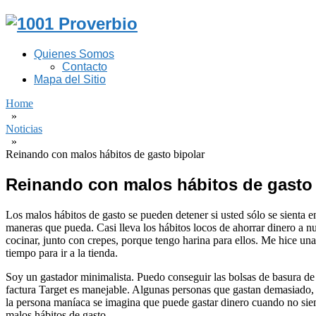
Quienes Somos
Contacto
Mapa del Sitio
Home
»
Noticias
»
Reinando con malos hábitos de gasto bipolar
Reinando con malos hábitos de gasto 
Los malos hábitos de gasto se pueden detener si usted sólo se sienta e
maneras que pueda. Casi lleva los hábitos locos de ahorrar dinero a n
cocinar, junto con crepes, porque tengo harina para ellos. Me hice un
tiempo para ir a la tienda.
Soy un gastador minimalista. Puedo conseguir las bolsas de basura de
factura Target es manejable. Algunas personas que gastan demasiado, 
la persona maníaca se imagina que puede gastar dinero cuando no siem
malos hábitos de gasto.