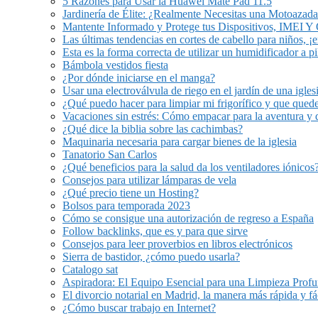
5 Razones para Usar la Huawei Mate Pad 11.5
Jardinería de Élite: ¿Realmente Necesitas una Motoazada
Mantente Informado y Protege tus Dispositivos, IMEI 
Las últimas tendencias en cortes de cabello para niños, ¡
Esta es la forma correcta de utilizar un humidificador a pi
Bámbola vestidos fiesta
¿Por dónde iniciarse en el manga?
Usar una electroválvula de riego en el jardín de una igles
¿Qué puedo hacer para limpiar mi frigorífico y que qued
Vacaciones sin estrés: Cómo empacar para la aventura y 
¿Qué dice la biblia sobre las cachimbas?
Maquinaria necesaria para cargar bienes de la iglesia
Tanatorio San Carlos
¿Qué beneficios para la salud da los ventiladores iónicos
Consejos para utilizar lámparas de vela
¿Qué precio tiene un Hosting?
Bolsos para temporada 2023
Cómo se consigue una autorización de regreso a España
Follow backlinks, que es y para que sirve
Consejos para leer proverbios en libros electrónicos
Sierra de bastidor, ¿cómo puedo usarla?
Catalogo sat
Aspiradora: El Equipo Esencial para una Limpieza Prof
El divorcio notarial en Madrid, la manera más rápida y fá
¿Cómo buscar trabajo en Internet?