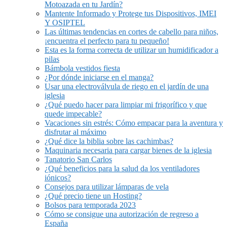
Motoazada en tu Jardín?
Mantente Informado y Protege tus Dispositivos, IMEI
Y OSIPTEL
Las últimas tendencias en cortes de cabello para niños,
¡encuentra el perfecto para tu pequeño!
Esta es la forma correcta de utilizar un humidificador a
pilas
Bámbola vestidos fiesta
¿Por dónde iniciarse en el manga?
Usar una electroválvula de riego en el jardín de una
iglesia
¿Qué puedo hacer para limpiar mi frigorífico y que
quede impecable?
Vacaciones sin estrés: Cómo empacar para la aventura y
disfrutar al máximo
¿Qué dice la biblia sobre las cachimbas?
Maquinaria necesaria para cargar bienes de la iglesia
Tanatorio San Carlos
¿Qué beneficios para la salud da los ventiladores
iónicos?
Consejos para utilizar lámparas de vela
¿Qué precio tiene un Hosting?
Bolsos para temporada 2023
Cómo se consigue una autorización de regreso a
España