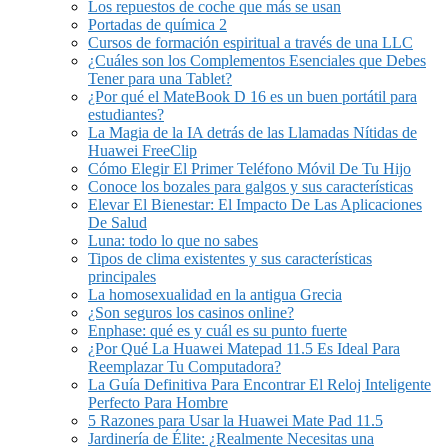
Los repuestos de coche que más se usan
Portadas de química 2
Cursos de formación espiritual a través de una LLC
¿Cuáles son los Complementos Esenciales que Debes
Tener para una Tablet?
¿Por qué el MateBook D 16 es un buen portátil para
estudiantes?
La Magia de la IA detrás de las Llamadas Nítidas de
Huawei FreeClip
Cómo Elegir El Primer Teléfono Móvil De Tu Hijo
Conoce los bozales para galgos y sus características
Elevar El Bienestar: El Impacto De Las Aplicaciones
De Salud
Luna: todo lo que no sabes
Tipos de clima existentes y sus características
principales
La homosexualidad en la antigua Grecia
¿Son seguros los casinos online?
Enphase: qué es y cuál es su punto fuerte
¿Por Qué La Huawei Matepad 11.5 Es Ideal Para
Reemplazar Tu Computadora?
La Guía Definitiva Para Encontrar El Reloj Inteligente
Perfecto Para Hombre
5 Razones para Usar la Huawei Mate Pad 11.5
Jardinería de Élite: ¿Realmente Necesitas una