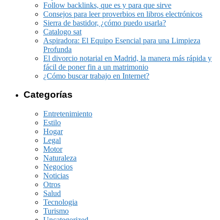
Follow backlinks, que es y para que sirve
Consejos para leer proverbios en libros electrónicos
Sierra de bastidor, ¿cómo puedo usarla?
Catalogo sat
Aspiradora: El Equipo Esencial para una Limpieza
Profunda
El divorcio notarial en Madrid, la manera más rápida y
fácil de poner fin a un matrimonio
¿Cómo buscar trabajo en Internet?
Categorías
Entretenimiento
Estilo
Hogar
Legal
Motor
Naturaleza
Negocios
Noticias
Otros
Salud
Tecnologia
Turismo
Uncategorized