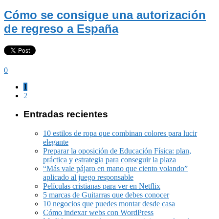
Cómo se consigue una autorización
de regreso a España
0
1
2
Entradas recientes
10 estilos de ropa que combinan colores para lucir
elegante
Preparar la oposición de Educación Física: plan,
práctica y estrategia para conseguir la plaza
“Más vale pájaro en mano que ciento volando”
aplicado al juego responsable
Películas cristianas para ver en Netflix
5 marcas de Guitarras que debes conocer
10 negocios que puedes montar desde casa
Cómo indexar webs con WordPress