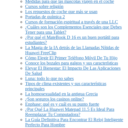
Medidas para que las mascotas viajen en el coche
Cursos sobre religión
Los repuestos de coche que más se usan
Portadas de química 2
Cursos de formación espiritual a través de una LLC
¿Cuáles son los Complementos Esenciales que Debes
Tener para una Tablet?
¿Por qué el MateBook D 16 es un buen portátil para
estudiantes?
La Magia de la IA detrás de las Llamadas Nítidas de
Huawei FreeClip
Cómo Elegir El Primer Teléfono Móvil De Tu Hijo
Conoce los bozales para galgos y sus características
Elevar El Bienestar: El Impacto De Las Aplicaciones
De Salud
Luna: todo lo que no sabes
Tipos de clima existentes y sus características
principales
La homosexualidad en la antigua Grecia
¿Son seguros los casinos online?
Enphase: qué es y cuál es su punto fuerte
¿Por Qué La Huawei Matepad 11.5 Es Ideal Para
Reemplazar Tu Computadora?
La Guía Definitiva Para Encontrar El Reloj Inteligente
Perfecto Para Hombre