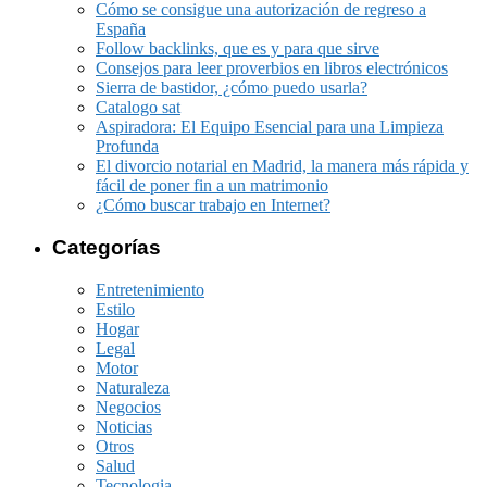
Cómo se consigue una autorización de regreso a
España
Follow backlinks, que es y para que sirve
Consejos para leer proverbios en libros electrónicos
Sierra de bastidor, ¿cómo puedo usarla?
Catalogo sat
Aspiradora: El Equipo Esencial para una Limpieza
Profunda
El divorcio notarial en Madrid, la manera más rápida y
fácil de poner fin a un matrimonio
¿Cómo buscar trabajo en Internet?
Categorías
Entretenimiento
Estilo
Hogar
Legal
Motor
Naturaleza
Negocios
Noticias
Otros
Salud
Tecnologia