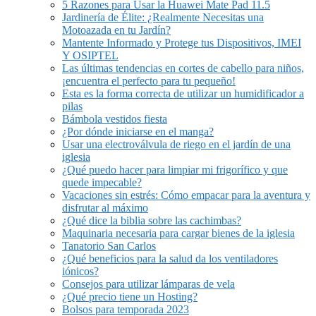
5 Razones para Usar la Huawei Mate Pad 11.5
Jardinería de Élite: ¿Realmente Necesitas una
Motoazada en tu Jardín?
Mantente Informado y Protege tus Dispositivos, IMEI
Y OSIPTEL
Las últimas tendencias en cortes de cabello para niños,
¡encuentra el perfecto para tu pequeño!
Esta es la forma correcta de utilizar un humidificador a
pilas
Bámbola vestidos fiesta
¿Por dónde iniciarse en el manga?
Usar una electroválvula de riego en el jardín de una
iglesia
¿Qué puedo hacer para limpiar mi frigorífico y que
quede impecable?
Vacaciones sin estrés: Cómo empacar para la aventura y
disfrutar al máximo
¿Qué dice la biblia sobre las cachimbas?
Maquinaria necesaria para cargar bienes de la iglesia
Tanatorio San Carlos
¿Qué beneficios para la salud da los ventiladores
iónicos?
Consejos para utilizar lámparas de vela
¿Qué precio tiene un Hosting?
Bolsos para temporada 2023