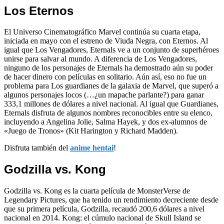
Los Eternos
El Universo Cinematográfico Marvel continúa su cuarta etapa,
iniciada en mayo con el estreno de Viuda Negra, con Eternos. Al
igual que Los Vengadores, Eternals ve a un conjunto de superhéroes
unirse para salvar al mundo. A diferencia de Los Vengadores,
ninguno de los personajes de Eternals ha demostrado aún su poder
de hacer dinero con películas en solitario. Aún así, eso no fue un
problema para Los guardianes de la galaxia de Marvel, que superó a
algunos personajes locos (…¿un mapache parlante?) para ganar
333,1 millones de dólares a nivel nacional. Al igual que Guardianes,
Eternals disfruta de algunos nombres reconocibles entre su elenco,
incluyendo a Angelina Jolie, Salma Hayek, y dos ex-alumnos de
«Juego de Tronos» (Kit Harington y Richard Madden).
Disfruta también del
anime hentai
!
Godzilla vs. Kong
Godzilla vs. Kong es la cuarta película de MonsterVerse de
Legendary Pictures, que ha tenido un rendimiento decreciente desde
que su primera película, Godzilla, recaudó 200,6 dólares a nivel
nacional en 2014. Kong: el cúmulo nacional de Skull Island se