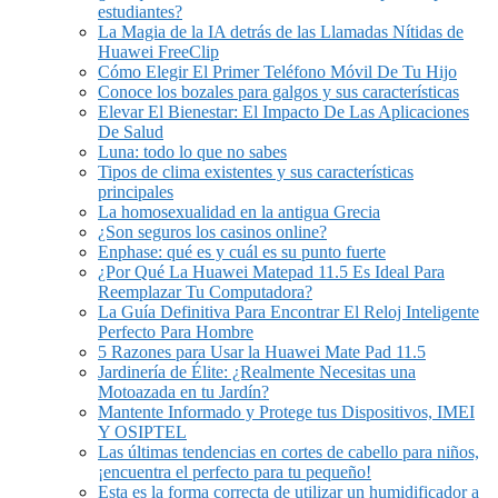
estudiantes?
La Magia de la IA detrás de las Llamadas Nítidas de
Huawei FreeClip
Cómo Elegir El Primer Teléfono Móvil De Tu Hijo
Conoce los bozales para galgos y sus características
Elevar El Bienestar: El Impacto De Las Aplicaciones
De Salud
Luna: todo lo que no sabes
Tipos de clima existentes y sus características
principales
La homosexualidad en la antigua Grecia
¿Son seguros los casinos online?
Enphase: qué es y cuál es su punto fuerte
¿Por Qué La Huawei Matepad 11.5 Es Ideal Para
Reemplazar Tu Computadora?
La Guía Definitiva Para Encontrar El Reloj Inteligente
Perfecto Para Hombre
5 Razones para Usar la Huawei Mate Pad 11.5
Jardinería de Élite: ¿Realmente Necesitas una
Motoazada en tu Jardín?
Mantente Informado y Protege tus Dispositivos, IMEI
Y OSIPTEL
Las últimas tendencias en cortes de cabello para niños,
¡encuentra el perfecto para tu pequeño!
Esta es la forma correcta de utilizar un humidificador a