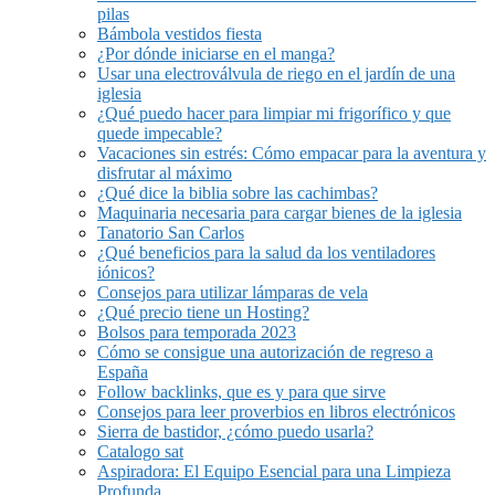
pilas
Bámbola vestidos fiesta
¿Por dónde iniciarse en el manga?
Usar una electroválvula de riego en el jardín de una
iglesia
¿Qué puedo hacer para limpiar mi frigorífico y que
quede impecable?
Vacaciones sin estrés: Cómo empacar para la aventura y
disfrutar al máximo
¿Qué dice la biblia sobre las cachimbas?
Maquinaria necesaria para cargar bienes de la iglesia
Tanatorio San Carlos
¿Qué beneficios para la salud da los ventiladores
iónicos?
Consejos para utilizar lámparas de vela
¿Qué precio tiene un Hosting?
Bolsos para temporada 2023
Cómo se consigue una autorización de regreso a
España
Follow backlinks, que es y para que sirve
Consejos para leer proverbios en libros electrónicos
Sierra de bastidor, ¿cómo puedo usarla?
Catalogo sat
Aspiradora: El Equipo Esencial para una Limpieza
Profunda