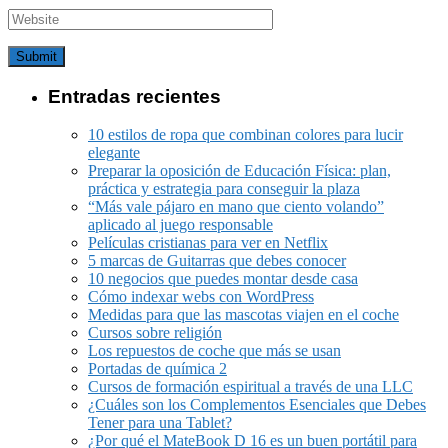
Entradas recientes
10 estilos de ropa que combinan colores para lucir
elegante
Preparar la oposición de Educación Física: plan,
práctica y estrategia para conseguir la plaza
“Más vale pájaro en mano que ciento volando”
aplicado al juego responsable
Películas cristianas para ver en Netflix
5 marcas de Guitarras que debes conocer
10 negocios que puedes montar desde casa
Cómo indexar webs con WordPress
Medidas para que las mascotas viajen en el coche
Cursos sobre religión
Los repuestos de coche que más se usan
Portadas de química 2
Cursos de formación espiritual a través de una LLC
¿Cuáles son los Complementos Esenciales que Debes
Tener para una Tablet?
¿Por qué el MateBook D 16 es un buen portátil para