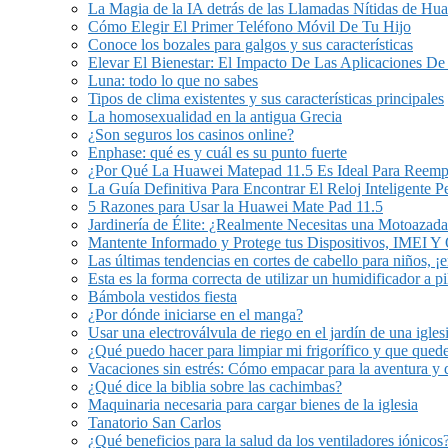
La Magia de la IA detrás de las Llamadas Nítidas de Hu
Cómo Elegir El Primer Teléfono Móvil De Tu Hijo
Conoce los bozales para galgos y sus características
Elevar El Bienestar: El Impacto De Las Aplicaciones De
Luna: todo lo que no sabes
Tipos de clima existentes y sus características principales
La homosexualidad en la antigua Grecia
¿Son seguros los casinos online?
Enphase: qué es y cuál es su punto fuerte
¿Por Qué La Huawei Matepad 11.5 Es Ideal Para Reem
La Guía Definitiva Para Encontrar El Reloj Inteligente 
5 Razones para Usar la Huawei Mate Pad 11.5
Jardinería de Élite: ¿Realmente Necesitas una Motoazada
Mantente Informado y Protege tus Dispositivos, IMEI 
Las últimas tendencias en cortes de cabello para niños, ¡
Esta es la forma correcta de utilizar un humidificador a pi
Bámbola vestidos fiesta
¿Por dónde iniciarse en el manga?
Usar una electroválvula de riego en el jardín de una igles
¿Qué puedo hacer para limpiar mi frigorífico y que qued
Vacaciones sin estrés: Cómo empacar para la aventura y 
¿Qué dice la biblia sobre las cachimbas?
Maquinaria necesaria para cargar bienes de la iglesia
Tanatorio San Carlos
¿Qué beneficios para la salud da los ventiladores iónicos