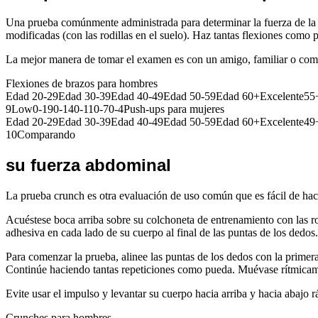
Una prueba comúnmente administrada para determinar la fuerza de la p
modificadas (con las rodillas en el suelo). Haz tantas flexiones como
La mejor manera de tomar el examen es con un amigo, familiar o compa
Flexiones de brazos para hombres
Edad 20-29Edad 30-39Edad 40-49Edad 50-59Edad 60+Excelente55
9Low0-190-140-110-70-4Push-ups para mujeres
Edad 20-29Edad 30-39Edad 40-49Edad 50-59Edad 60+Excelente49
10Comparando
su fuerza abdominal
La prueba crunch es otra evaluación de uso común que es fácil de ha
Acuéstese boca arriba sobre su colchoneta de entrenamiento con las ro
adhesiva en cada lado de su cuerpo al final de las puntas de los dedo
Para comenzar la prueba, alinee las puntas de los dedos con la primera 
Continúe haciendo tantas repeticiones como pueda. Muévase rítmicam
Evite usar el impulso y levantar su cuerpo hacia arriba y hacia abajo 
Crunches para hombres