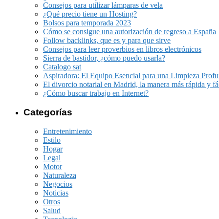
Consejos para utilizar lámparas de vela
¿Qué precio tiene un Hosting?
Bolsos para temporada 2023
Cómo se consigue una autorización de regreso a España
Follow backlinks, que es y para que sirve
Consejos para leer proverbios en libros electrónicos
Sierra de bastidor, ¿cómo puedo usarla?
Catalogo sat
Aspiradora: El Equipo Esencial para una Limpieza Prof
El divorcio notarial en Madrid, la manera más rápida y fá
¿Cómo buscar trabajo en Internet?
Categorías
Entretenimiento
Estilo
Hogar
Legal
Motor
Naturaleza
Negocios
Noticias
Otros
Salud