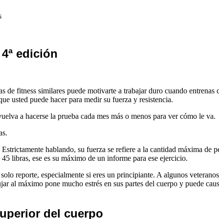
s
4ª edición
as de fitness similares puede motivarte a trabajar duro cuando entren
ue usted puede hacer para medir su fuerza y resistencia.
y vuelva a hacerse la prueba cada mes más o menos para ver cómo le va.
as.
. Estrictamente hablando, su fuerza se refiere a la cantidad máxima de
45 libras, ese es su máximo de un informe para ese ejercicio.
solo reporte, especialmente si eres un principiante. A algunos veterano
jar al máximo pone mucho estrés en sus partes del cuerpo y puede caus
superior del cuerpo