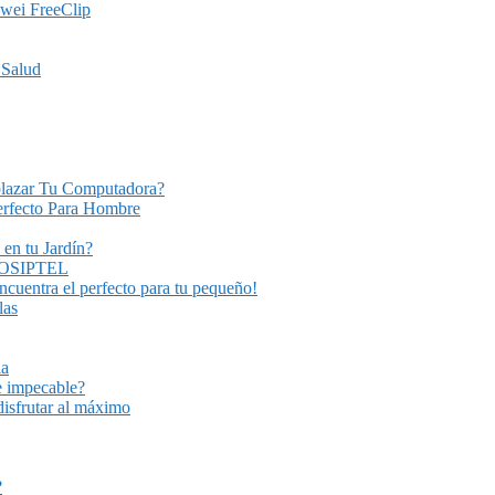
awei FreeClip
 Salud
plazar Tu Computadora?
Perfecto Para Hombre
 en tu Jardín?
Y OSIPTEL
encuentra el perfecto para tu pequeño!
las
ia
e impecable?
disfrutar al máximo
?