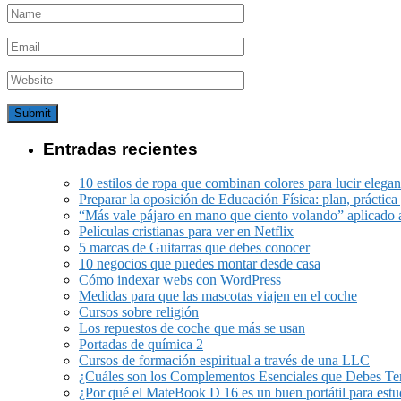
Entradas recientes
10 estilos de ropa que combinan colores para lucir elegan
Preparar la oposición de Educación Física: plan, práctica 
“Más vale pájaro en mano que ciento volando” aplicado 
Películas cristianas para ver en Netflix
5 marcas de Guitarras que debes conocer
10 negocios que puedes montar desde casa
Cómo indexar webs con WordPress
Medidas para que las mascotas viajen en el coche
Cursos sobre religión
Los repuestos de coche que más se usan
Portadas de química 2
Cursos de formación espiritual a través de una LLC
¿Cuáles son los Complementos Esenciales que Debes Ten
¿Por qué el MateBook D 16 es un buen portátil para estu