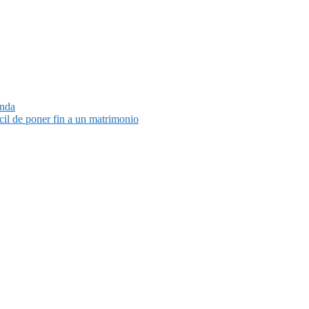
unda
cil de poner fin a un matrimonio