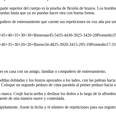
arte superior del cuerpo es la prueba de flexión de brazos. Los hombre
 puedas hasta que ya no puedas hacer otra con buena forma.
ñero de entrenamiento que cuente sus repeticiones en voz alta por uste
+45+40+35+30+30+Bienestar45-5435-4430-3925-3420-29Promedio35
+40+35+30+20+20+Bueno34-4825-3920-3415-295-19Promedio17-3312
cer en casa con un amigo, familiar o compañero de entrenamiento.
dillas dobladas y los brazos apoyados a los lados, con las palmas hacia
s. Coloque un segundo pedazo de cinta paralela al primer pedazo hacia 
marca. Crujir hacia arriba y deslizar los dedos a lo largo de la alfombr
ente de una manera suave y controlada.
rápidamente. Anote la fecha y el número de repeticiones para sus registro