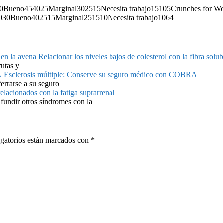
5040Bueno454025Marginal302515Necesita trabajo15105Crunches for 
04030Bueno402515Marginal251510Necesita trabajo1064
Relacionar los niveles bajos de colesterol con la fibra solu
rutas y
Esclerosis múltiple: Conserve su seguro médico con COBRA
ferrarse a su seguro
elacionados con la fatiga suprarrenal
nfundir otros síndromes con la
gatorios están marcados con
*