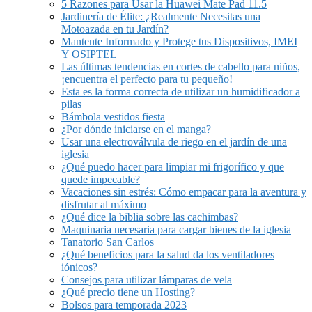
5 Razones para Usar la Huawei Mate Pad 11.5
Jardinería de Élite: ¿Realmente Necesitas una
Motoazada en tu Jardín?
Mantente Informado y Protege tus Dispositivos, IMEI
Y OSIPTEL
Las últimas tendencias en cortes de cabello para niños,
¡encuentra el perfecto para tu pequeño!
Esta es la forma correcta de utilizar un humidificador a
pilas
Bámbola vestidos fiesta
¿Por dónde iniciarse en el manga?
Usar una electroválvula de riego en el jardín de una
iglesia
¿Qué puedo hacer para limpiar mi frigorífico y que
quede impecable?
Vacaciones sin estrés: Cómo empacar para la aventura y
disfrutar al máximo
¿Qué dice la biblia sobre las cachimbas?
Maquinaria necesaria para cargar bienes de la iglesia
Tanatorio San Carlos
¿Qué beneficios para la salud da los ventiladores
iónicos?
Consejos para utilizar lámparas de vela
¿Qué precio tiene un Hosting?
Bolsos para temporada 2023