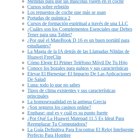
Medidas para que las mascotas viajen en el coche
Cursos sobre religión
Los repuestos de coche que más se usan
Portadas de química 2
Cursos de formación espiritual a través de una LLC
¿Cuáles son los Complementos Esenciales que Debes
Tener para una Tablet?
¿Por qué el MateBook D 16 es un buen portátil para
estudiantes?
La Magia de la IA detrás de las Llamadas Nítidas de
Huawei FreeClip
Cómo Elegir El Primer Teléfono Móvil De Tu Hijo
Conoce los bozales para galgos y sus características
Elevar El Bienestar: El Impacto De Las Aplicaciones
De Salud
Luna: todo lo que no sabes
Tipos de clima existentes y sus características
principales
La homosexualidad en la antigua Grecia
¿Son seguros los casinos online?
Enphase: qué es y cuál es su punto fuerte
¿Por Qué La Huawei Matepad 11.5 Es Ideal Para
Reemplazar Tu Computadora?
La Guía Definitiva Para Encontrar El Reloj Inteligente
Perfecto Para Hombre