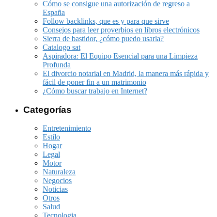
Cómo se consigue una autorización de regreso a
España
Follow backlinks, que es y para que sirve
Consejos para leer proverbios en libros electrónicos
Sierra de bastidor, ¿cómo puedo usarla?
Catalogo sat
Aspiradora: El Equipo Esencial para una Limpieza
Profunda
El divorcio notarial en Madrid, la manera más rápida y
fácil de poner fin a un matrimonio
¿Cómo buscar trabajo en Internet?
Categorías
Entretenimiento
Estilo
Hogar
Legal
Motor
Naturaleza
Negocios
Noticias
Otros
Salud
Tecnologia