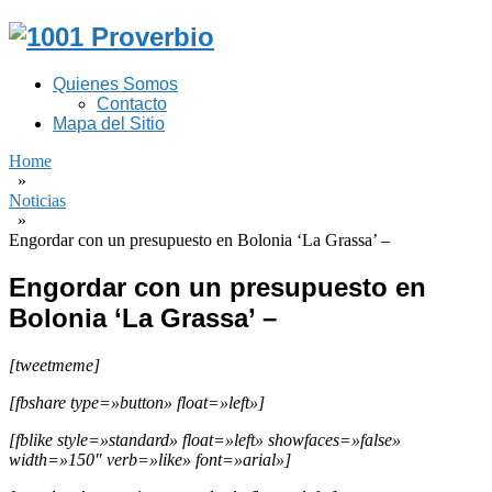
Quienes Somos
Contacto
Mapa del Sitio
Home
»
Noticias
»
Engordar con un presupuesto en Bolonia ‘La Grassa’ –
Engordar con un presupuesto en
Bolonia ‘La Grassa’ –
[tweetmeme]
[fbshare type=»button» float=»left»]
[fblike style=»standard» float=»left» showfaces=»false»
width=»150″ verb=»like» font=»arial»]