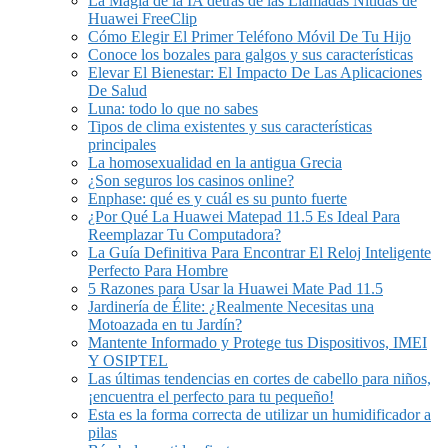
La Magia de la IA detrás de las Llamadas Nítidas de
Huawei FreeClip
Cómo Elegir El Primer Teléfono Móvil De Tu Hijo
Conoce los bozales para galgos y sus características
Elevar El Bienestar: El Impacto De Las Aplicaciones
De Salud
Luna: todo lo que no sabes
Tipos de clima existentes y sus características
principales
La homosexualidad en la antigua Grecia
¿Son seguros los casinos online?
Enphase: qué es y cuál es su punto fuerte
¿Por Qué La Huawei Matepad 11.5 Es Ideal Para
Reemplazar Tu Computadora?
La Guía Definitiva Para Encontrar El Reloj Inteligente
Perfecto Para Hombre
5 Razones para Usar la Huawei Mate Pad 11.5
Jardinería de Élite: ¿Realmente Necesitas una
Motoazada en tu Jardín?
Mantente Informado y Protege tus Dispositivos, IMEI
Y OSIPTEL
Las últimas tendencias en cortes de cabello para niños,
¡encuentra el perfecto para tu pequeño!
Esta es la forma correcta de utilizar un humidificador a
pilas