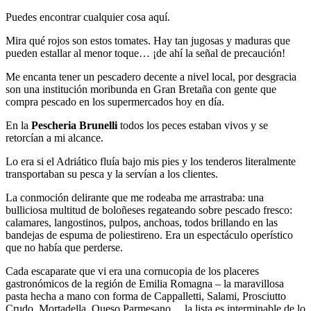
Puedes encontrar cualquier cosa aquí.
Mira qué rojos son estos tomates. Hay tan jugosas y maduras que
pueden estallar al menor toque… ¡de ahí la señal de precaución!
Me encanta tener un pescadero decente a nivel local, por desgracia
son una institución moribunda en Gran Bretaña con gente que
compra pescado en los supermercados hoy en día.
En la
Pescheria Brunelli
todos los peces estaban vivos y se
retorcían a mi alcance.
Lo era si el Adriático fluía bajo mis pies y los tenderos literalmente
transportaban su pesca y la servían a los clientes.
La conmoción delirante que me rodeaba me arrastraba: una
bulliciosa multitud de boloñeses regateando sobre pescado fresco:
calamares, langostinos, pulpos, anchoas, todos brillando en las
bandejas de espuma de poliestireno. Era un espectáculo operístico
que no había que perderse.
Cada escaparate que vi era una cornucopia de los placeres
gastronómicos de la región de Emilia Romagna – la maravillosa
pasta hecha a mano con forma de Cappalletti, Salami, Prosciutto
Crudo, Mortadella, Queso Parmesano….la lista es interminable de lo