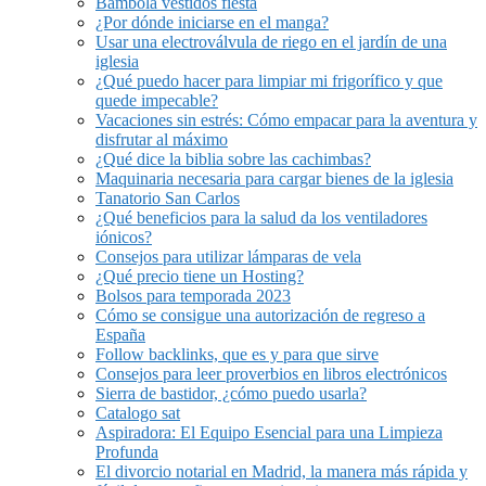
Bámbola vestidos fiesta
¿Por dónde iniciarse en el manga?
Usar una electroválvula de riego en el jardín de una
iglesia
¿Qué puedo hacer para limpiar mi frigorífico y que
quede impecable?
Vacaciones sin estrés: Cómo empacar para la aventura y
disfrutar al máximo
¿Qué dice la biblia sobre las cachimbas?
Maquinaria necesaria para cargar bienes de la iglesia
Tanatorio San Carlos
¿Qué beneficios para la salud da los ventiladores
iónicos?
Consejos para utilizar lámparas de vela
¿Qué precio tiene un Hosting?
Bolsos para temporada 2023
Cómo se consigue una autorización de regreso a
España
Follow backlinks, que es y para que sirve
Consejos para leer proverbios en libros electrónicos
Sierra de bastidor, ¿cómo puedo usarla?
Catalogo sat
Aspiradora: El Equipo Esencial para una Limpieza
Profunda
El divorcio notarial en Madrid, la manera más rápida y