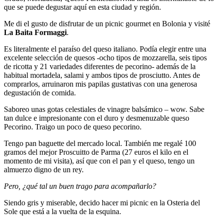
que se puede degustar aquí en esta ciudad y región.
Me di el gusto de disfrutar de un picnic gourmet en Bolonia y visité
La Baita Formaggi
.
Es literalmente el paraíso del queso italiano. Podía elegir entre una
excelente selección de quesos -ocho tipos de mozzarella, seis tipos
de ricotta y 21 variedades diferentes de pecorino- además de la
habitual mortadela, salami y ambos tipos de prosciutto. Antes de
comprarlos, arruinaron mis papilas gustativas con una generosa
degustación de comida.
Saboreo unas gotas celestiales de vinagre balsámico – wow. Sabe
tan dulce e impresionante con el duro y desmenuzable queso
Pecorino. Traigo un poco de queso pecorino.
Tengo pan baguette del mercado local. También me regalé 100
gramos del mejor Proscuitto de Parma (27 euros el kilo en el
momento de mi visita), así que con el pan y el queso, tengo un
almuerzo digno de un rey.
Pero, ¿qué tal un buen trago para acompañarlo?
Siendo gris y miserable, decido hacer mi picnic en la Osteria del
Sole que está a la vuelta de la esquina.