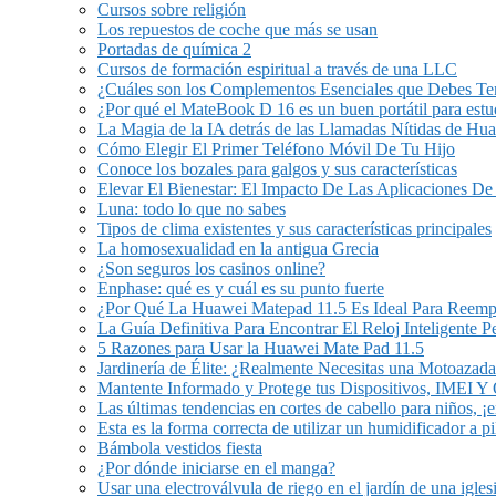
Cursos sobre religión
Los repuestos de coche que más se usan
Portadas de química 2
Cursos de formación espiritual a través de una LLC
¿Cuáles son los Complementos Esenciales que Debes Ten
¿Por qué el MateBook D 16 es un buen portátil para estu
La Magia de la IA detrás de las Llamadas Nítidas de Hu
Cómo Elegir El Primer Teléfono Móvil De Tu Hijo
Conoce los bozales para galgos y sus características
Elevar El Bienestar: El Impacto De Las Aplicaciones De
Luna: todo lo que no sabes
Tipos de clima existentes y sus características principales
La homosexualidad en la antigua Grecia
¿Son seguros los casinos online?
Enphase: qué es y cuál es su punto fuerte
¿Por Qué La Huawei Matepad 11.5 Es Ideal Para Reem
La Guía Definitiva Para Encontrar El Reloj Inteligente 
5 Razones para Usar la Huawei Mate Pad 11.5
Jardinería de Élite: ¿Realmente Necesitas una Motoazada
Mantente Informado y Protege tus Dispositivos, IMEI 
Las últimas tendencias en cortes de cabello para niños, ¡
Esta es la forma correcta de utilizar un humidificador a pi
Bámbola vestidos fiesta
¿Por dónde iniciarse en el manga?
Usar una electroválvula de riego en el jardín de una igles