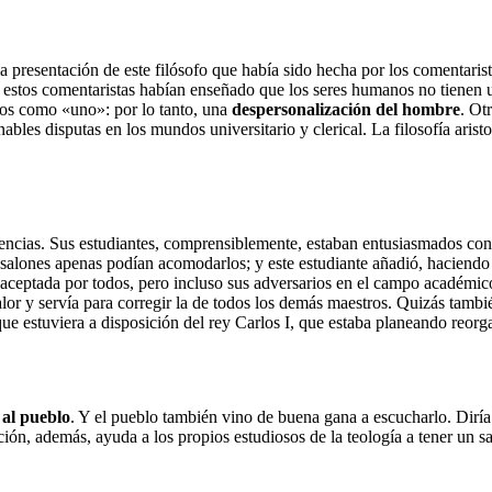
 la presentación de este filósofo que había sido hecha por los comentari
 estos comentaristas habían enseñado que los seres humanos no tienen u
odos como «uno»: por lo tanto, una
despersonalización del hombre
. Ot
es disputas en los mundos universitario y clerical. La filosofía aristo
ncias. Sus estudiantes, comprensiblemente, estaban entusiasmados con
s salones apenas podían acomodarlos; y este estudiante añadió, haciend
e aceptada por todos, pero incluso sus adversarios en el campo académi
lor y servía para corregir la de todos los demás maestros. Quizás tambi
 estuviera a disposición del rey Carlos I, que estaba planeando reorgan
 al pueblo
. Y el pueblo también vino de buena gana a escucharlo. Dirí
cación, además, ayuda a los propios estudiosos de la teología a tener un 