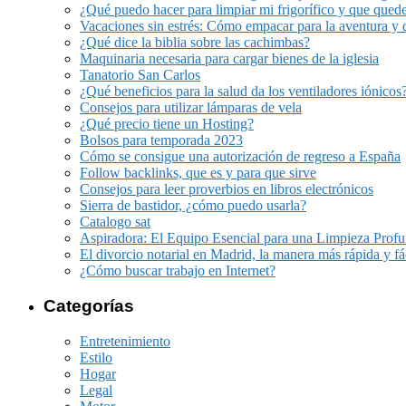
¿Qué puedo hacer para limpiar mi frigorífico y que qued
Vacaciones sin estrés: Cómo empacar para la aventura y 
¿Qué dice la biblia sobre las cachimbas?
Maquinaria necesaria para cargar bienes de la iglesia
Tanatorio San Carlos
¿Qué beneficios para la salud da los ventiladores iónicos
Consejos para utilizar lámparas de vela
¿Qué precio tiene un Hosting?
Bolsos para temporada 2023
Cómo se consigue una autorización de regreso a España
Follow backlinks, que es y para que sirve
Consejos para leer proverbios en libros electrónicos
Sierra de bastidor, ¿cómo puedo usarla?
Catalogo sat
Aspiradora: El Equipo Esencial para una Limpieza Prof
El divorcio notarial en Madrid, la manera más rápida y fá
¿Cómo buscar trabajo en Internet?
Categorías
Entretenimiento
Estilo
Hogar
Legal