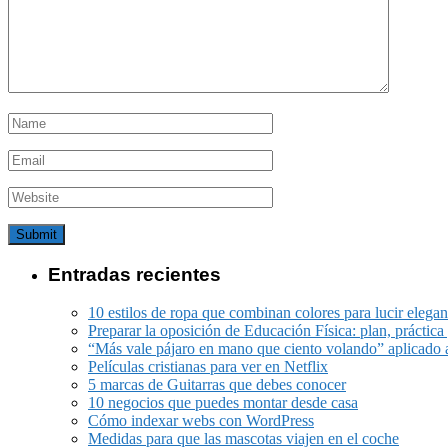
Entradas recientes
10 estilos de ropa que combinan colores para lucir elegan
Preparar la oposición de Educación Física: plan, práctica 
“Más vale pájaro en mano que ciento volando” aplicado 
Películas cristianas para ver en Netflix
5 marcas de Guitarras que debes conocer
10 negocios que puedes montar desde casa
Cómo indexar webs con WordPress
Medidas para que las mascotas viajen en el coche