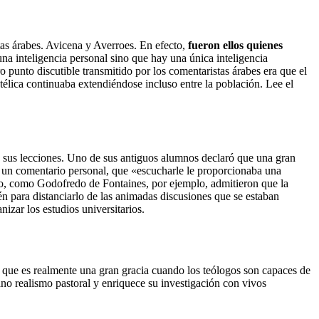
stas árabes. Avicena y Averroes. En efecto,
fueron ellos quienes
na inteligencia personal sino que hay una única inteligencia
ro punto discutible transmitido por los comentaristas árabes era que el
télica continuaba extendiéndose incluso entre la población. Lee el
 sus lecciones. Uno de sus antiguos alumnos declaró que una gran
o un comentario personal, que «escucharle le proporcionaba una
co, como Godofredo de Fontaines, por ejemplo, admitieron que la
én para distanciarlo de las animadas discusiones que se estaban
izar los estudios universitarios.
a que es realmente una gran gracia cuando los teólogos son capaces de
sano realismo pastoral y enriquece su investigación con vivos