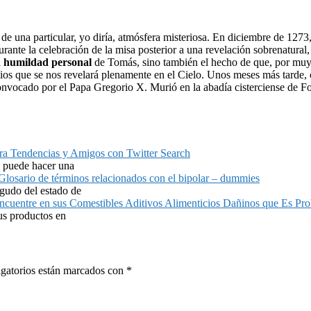
e una particular, yo diría, atmósfera misteriosa. En diciembre de 1273
urante la celebración de la misa posterior a una revelación sobrenatural
a
humildad personal
de Tomás, sino también el hecho de que, por muy 
e Dios que se nos revelará plenamente en el Cielo. Unos meses más tarde
onvocado por el Papa Gregorio X. Murió en la abadía cisterciense de Fo
ra Tendencias y Amigos con Twitter Search
d puede hacer una
Glosario de términos relacionados con el bipolar – dummies
gudo del estado de
Aditivos Alimenticios Dañinos que Es Pro
us productos en
gatorios están marcados con
*