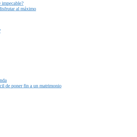
e impecable?
disfrutar al máximo
?
unda
cil de poner fin a un matrimonio