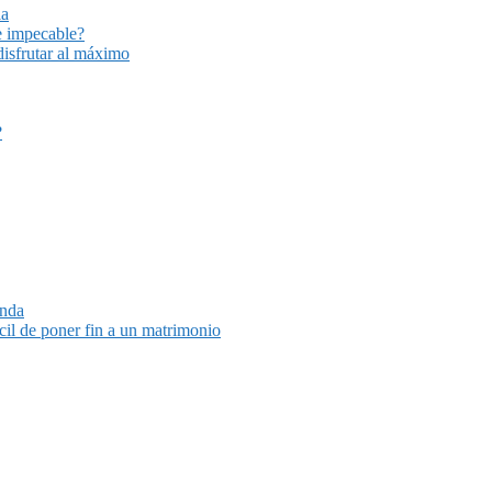
ia
e impecable?
disfrutar al máximo
?
unda
cil de poner fin a un matrimonio