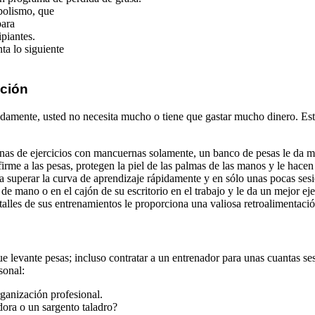
abolismo, que
para
ipiantes.
nta lo siguiente
ación
damente, usted no necesita mucho o tiene que gastar mucho dinero. Esté
nas de ejercicios con mancuernas solamente, un banco de pesas le da m
irme a las pesas, protegen la piel de las palmas de las manos y le hacen
superar la curva de aprendizaje rápidamente y en sólo unas pocas sesio
e mano o en el cajón de su escritorio en el trabajo y le da un mejor eje
alles de sus entrenamientos le proporciona una valiosa retroalimentació
 levante pesas; incluso contratar a un entrenador para unas cuantas sesi
sonal:
ganización profesional.
ora o un sargento taladro?