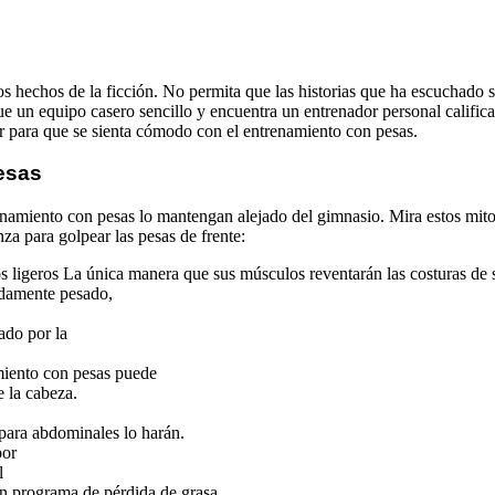
os hechos de la ficción. No permita que las historias que ha escuchado 
e un equipo casero sencillo y encuentra un entrenador personal califica
r para que se sienta cómodo con el entrenamiento con pesas.
esas
namiento con pesas lo mantengan alejado del gimnasio. Mira estos mit
za para golpear las pesas de frente:
ligeros La única manera que sus músculos reventarán las costuras de 
adamente pesado,
ado por la
miento con pesas puede
e la cabeza.
 para abdominales lo harán.
por
l
un programa de pérdida de grasa.