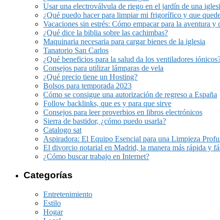
Usar una electroválvula de riego en el jardín de una igles
¿Qué puedo hacer para limpiar mi frigorífico y que qued
Vacaciones sin estrés: Cómo empacar para la aventura y 
¿Qué dice la biblia sobre las cachimbas?
Maquinaria necesaria para cargar bienes de la iglesia
Tanatorio San Carlos
¿Qué beneficios para la salud da los ventiladores iónicos
Consejos para utilizar lámparas de vela
¿Qué precio tiene un Hosting?
Bolsos para temporada 2023
Cómo se consigue una autorización de regreso a España
Follow backlinks, que es y para que sirve
Consejos para leer proverbios en libros electrónicos
Sierra de bastidor, ¿cómo puedo usarla?
Catalogo sat
Aspiradora: El Equipo Esencial para una Limpieza Prof
El divorcio notarial en Madrid, la manera más rápida y fá
¿Cómo buscar trabajo en Internet?
Categorías
Entretenimiento
Estilo
Hogar