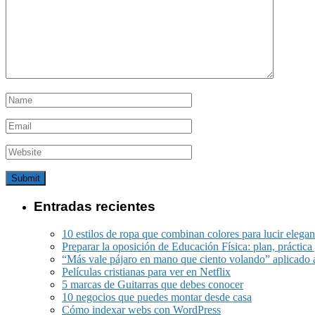
Entradas recientes
10 estilos de ropa que combinan colores para lucir elegan
Preparar la oposición de Educación Física: plan, práctica 
“Más vale pájaro en mano que ciento volando” aplicado 
Películas cristianas para ver en Netflix
5 marcas de Guitarras que debes conocer
10 negocios que puedes montar desde casa
Cómo indexar webs con WordPress