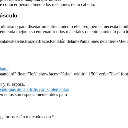
ere conocer personalmente los mechones de tu cabello.
músculo
 culturismo para diseñar un entrenamiento efectivo, pero sí necesita fam
entienda mejor a su entrenador o los materiales de entrenamiento para l
alesPaletasBrazosBrazosPantalón delantePantalones delanterosMedias 
nham.
standard" float="left" showfaces="false" width="150″ verb="like" font
r y su esposa,
 síntomas de la artritis con suplementos
ementos son especialmente útiles para
gatorios están marcados con
*