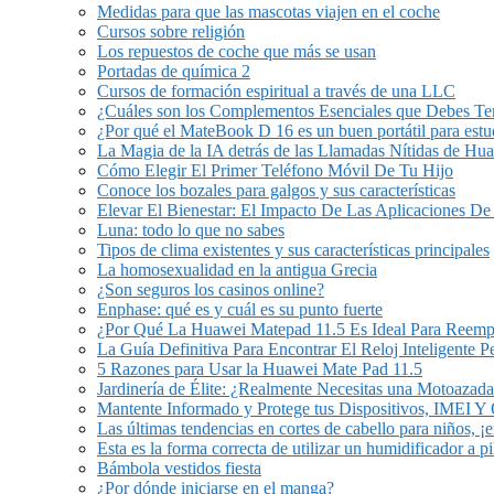
Medidas para que las mascotas viajen en el coche
Cursos sobre religión
Los repuestos de coche que más se usan
Portadas de química 2
Cursos de formación espiritual a través de una LLC
¿Cuáles son los Complementos Esenciales que Debes Ten
¿Por qué el MateBook D 16 es un buen portátil para estu
La Magia de la IA detrás de las Llamadas Nítidas de Hu
Cómo Elegir El Primer Teléfono Móvil De Tu Hijo
Conoce los bozales para galgos y sus características
Elevar El Bienestar: El Impacto De Las Aplicaciones De
Luna: todo lo que no sabes
Tipos de clima existentes y sus características principales
La homosexualidad en la antigua Grecia
¿Son seguros los casinos online?
Enphase: qué es y cuál es su punto fuerte
¿Por Qué La Huawei Matepad 11.5 Es Ideal Para Reem
La Guía Definitiva Para Encontrar El Reloj Inteligente 
5 Razones para Usar la Huawei Mate Pad 11.5
Jardinería de Élite: ¿Realmente Necesitas una Motoazada
Mantente Informado y Protege tus Dispositivos, IMEI 
Las últimas tendencias en cortes de cabello para niños, ¡
Esta es la forma correcta de utilizar un humidificador a pi
Bámbola vestidos fiesta
¿Por dónde iniciarse en el manga?