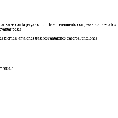
iliarizarse con la jerga común de entrenamiento con pesas. Conozca los
evantar pesas.
piernasPantalones traserosPantalones traserosPantalones
="arial"]