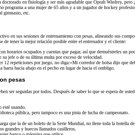
 doctorado en fisiología y ser más agradable que Oprah Winfrey, pero 
mo programa a una mujer de 65 años y a un jugador de hockey profesiona
al gimnasio, etc.
tivo en sus sesiones de entrenamiento con pesas, alineando sus comport
 de tener la mejor relación posible entre el entrenador y el cliente:
con horarios ocupados y cuentas que pagar, así que demuéstreles un poc
e su jefe o de su última multa por exceso de velocidad.
r 12 repeticiones por juego, no diga:»Mi corredor de bolsa dijo que de
a barra hacia abajo en el pecho en lugar de hacia el ombligo.
con pesas
deben ser seguidas por todos. Después de saber lo que se espera de uste
o esté usando.
blioteca pública, pero tampoco es una pista de lucha de campeonato.
larga que la de un boleto de la Serie Mundial, no llene toda la botella d
bos grandes y huecos llamados casilleros.
quier banco o máquina que utilice.