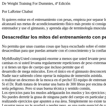
De Weight Training For Dummies, 4ª Edición
Por LaReine Chabut
Si quieres entrar en el entrenamiento con pesas, empieza por separar l
alcanzará sus metas de acondicionamiento físico más pronto si consigu
entrenador y use el gimnasio, y aprenda algo de terminología muscula
Desacreditar los mitos del entrenamiento con p
No permita que unas cuantas cosas que haya escuchado sobre el entre
desacreditan para que puedas armarte con el conocimiento y la confian
MythRealityUsted conseguirá enorme a menos que usted levante pesos 
camisas es si usted levanta regularmente repeticiones de peso extrem
y si tienes un tipo de cuerpo que incluso permite que el
desarrollo de mega músculos. Eres el único en el gimnasio desconcert
Nadie nace sabiendo cómo operar la máquina de inmersión asistida.
o realizar un descenso de la mosca en el pecho! El equipo de entrena
Si el Dr. Ruth tratara de levantar una barra de 300 libras por encima d
sería peligroso. Pero si usas buena técnica y sentido común,
Los ejercicios para los muslos adelgazarán los muslos y los ejercicios
No puedes derretir la grasa de ninguna parte del cuerpo en particular 
realizando ejercicios que apunten a esa área. Simplemente no existe ta
Levantar pesas no le ayudará a perder peso, es una parte esencial de 