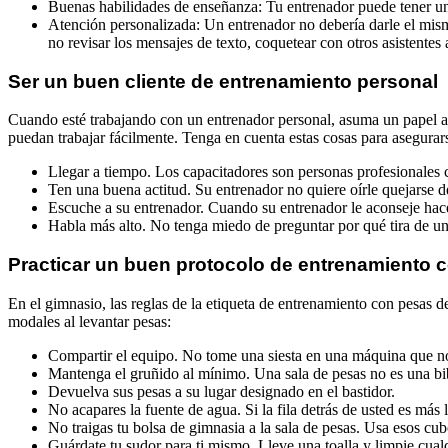
Buenas habilidades de enseñanza: Tu entrenador puede tener un
Atención personalizada: Un entrenador no debería darle el mis
no revisar los mensajes de texto, coquetear con otros asistentes 
Ser un buen cliente de entrenamiento personal
Cuando esté trabajando con un entrenador personal, asuma un papel ac
puedan trabajar fácilmente. Tenga en cuenta estas cosas para asegurarse
Llegar a tiempo. Los capacitadores son personas profesionales 
Ten una buena actitud. Su entrenador no quiere oírle quejarse d
Escuche a su entrenador. Cuando su entrenador le aconseje hace
Habla más alto. No tenga miedo de preguntar por qué tira de un
Practicar un buen protocolo de entrenamiento 
En el gimnasio, las reglas de la etiqueta de entrenamiento con pesas 
modales al levantar pesas:
Compartir el equipo. No tome una siesta en una máquina que n
Mantenga el gruñido al mínimo. Una sala de pesas no es una bi
Devuelva sus pesas a su lugar designado en el bastidor.
No acapares la fuente de agua. Si la fila detrás de usted es más 
No traigas tu bolsa de gimnasia a la sala de pesas. Usa esos cu
Guárdate tu sudor para ti mismo. Lleve una toalla y limpie cual