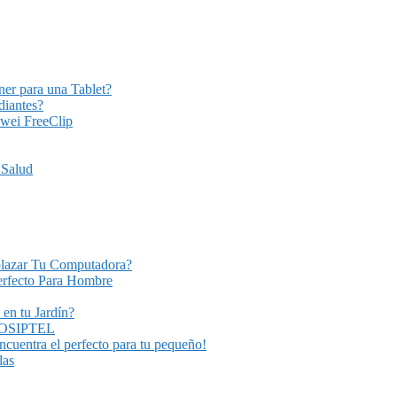
er para una Tablet?
diantes?
awei FreeClip
 Salud
plazar Tu Computadora?
Perfecto Para Hombre
 en tu Jardín?
Y OSIPTEL
encuentra el perfecto para tu pequeño!
las